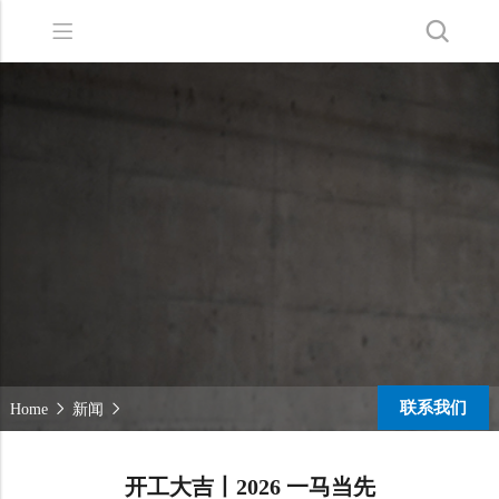
Back
Back
Back
洗地机系列
服务支持
关于嘉得力
扫地机系列
故障报修
我们的优势
无人驾驶洗地机
销售网络
新闻中心
商用清洁设备系列
商用吸尘器系列
清洁剂系列
联系我们
Home
新闻
开工大吉丨2026 一马当先