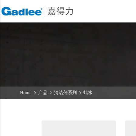
首页
产品
Back
Back
Back
洗地机系列
服务支持
关于嘉得力
扫地机系列
故障报修
我们的优势
无人驾驶洗地机
销售网络
新闻中心
商用清洁设备系列
商用吸尘器系列
清洁剂系列
Home
产品
清洁剂系列
蜡水