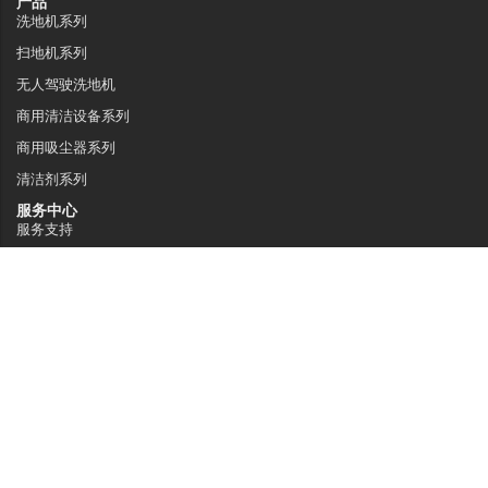
产品
洗地机系列
扫地机系列
无人驾驶洗地机
商用清洁设备系列
商用吸尘器系列
清洁剂系列
服务中心
服务支持
销售网络
常见问题
关于嘉得力
关于我们
技术特点
资讯中心
联系我们
广东省佛山市南海区桂城街道夏南路59号
电话: 4008-833-830