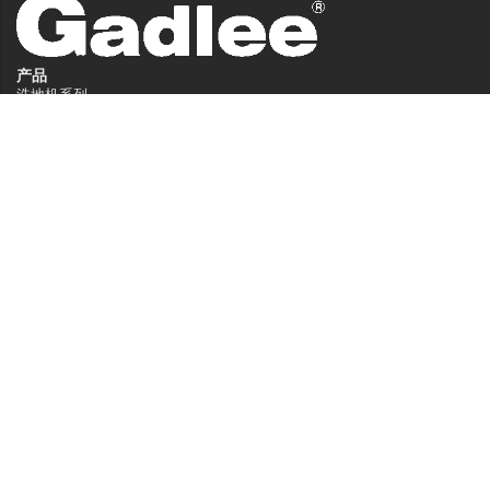
产品
洗地机系列
扫地机系列
无人驾驶洗地机
商用清洁设备系列
商用吸尘器系列
清洁剂系列
服务中心
服务支持
销售网络
常见问题
关于嘉得力
关于我们
技术特点
资讯中心