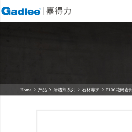
首页
产品
Back
Back
Back
洗地机系列
服务支持
关于嘉得力
扫地机系列
故障报修
我们的优势
无人驾驶洗地机
销售网络
新闻中心
商用清洁设备系列
商用吸尘器系列
清洁剂系列
Home
产品
清洁剂系列
石材养护
F106花岗岩