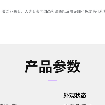
可覆盖花岗石、人造石表面凹凸和纹路以及填充细小裂纹毛孔和