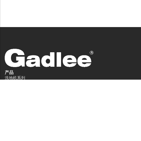
产品
洗地机系列
扫地机系列
无人驾驶洗地机
商用清洁设备系列
商用吸尘器系列
清洁剂系列
服务中心
服务支持